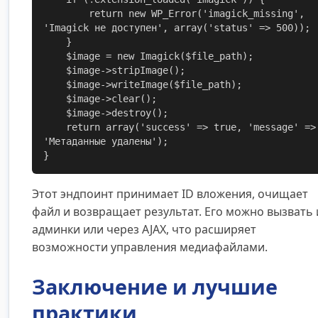
        return new WP_Error('imagick_missing', 
'Imagick не доступен', array('status' => 500));

    }

    $image = new Imagick($file_path);

    $image->stripImage();

    $image->writeImage($file_path);

    $image->clear();

    $image->destroy();

    return array('success' => true, 'message' => 
'Метаданные удалены');

}
Этот эндпоинт принимает ID вложения, очищает
файл и возвращает результат. Его можно вызвать 
админки или через AJAX, что расширяет
возможности управления медиафайлами.
Заключение и лучшие
практики