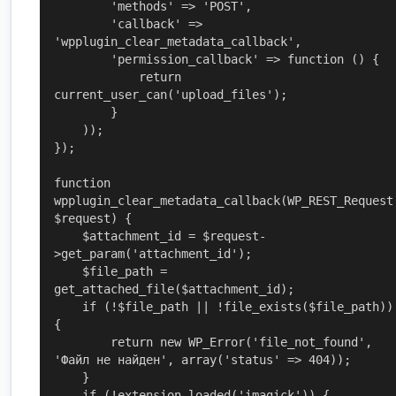
        'methods' => 'POST',

        'callback' => 
'wpplugin_clear_metadata_callback',

        'permission_callback' => function () {

            return 
current_user_can('upload_files');

        }

    ));

});

function 
wpplugin_clear_metadata_callback(WP_REST_Request
$request) {

    $attachment_id = $request-
>get_param('attachment_id');

    $file_path = 
get_attached_file($attachment_id);

    if (!$file_path || !file_exists($file_path)) 
{

        return new WP_Error('file_not_found', 
'Файл не найден', array('status' => 404));

    }

    if (!extension_loaded('imagick')) {
