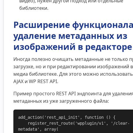
видео), нужен другой подход или отдельные
библиотеки.
Расширение функционала
удаление метаданных из
изображений в редакторе
Иногда полезно очищать метаданные не только п
загрузке, но и при редактировании изображений в
медиа библиотеке. Для этого можно использовать
AJAX и WP REST API.
Пример простого REST API эндпоинта для удалени
метаданных из уже загруженного файла:
add_action('rest_api_init', function () {

    register_rest_route('wpplugin/v1', '/clear-
metadata', array(
