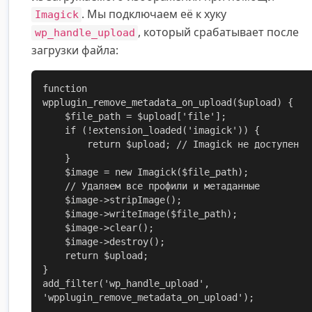
. Мы подключаем её к хуку
Imagick
, который срабатывает после
wp_handle_upload
загрузки файла:
function 
wpplugin_remove_metadata_on_upload($upload) {

    $file_path = $upload['file'];

    if (!extension_loaded('imagick')) {

        return $upload; // Imagick не доступен

    }

    $image = new Imagick($file_path);

    // Удаляем все профили и метаданные

    $image->stripImage();

    $image->writeImage($file_path);

    $image->clear();

    $image->destroy();

    return $upload;

}

add_filter('wp_handle_upload', 
'wpplugin_remove_metadata_on_upload');