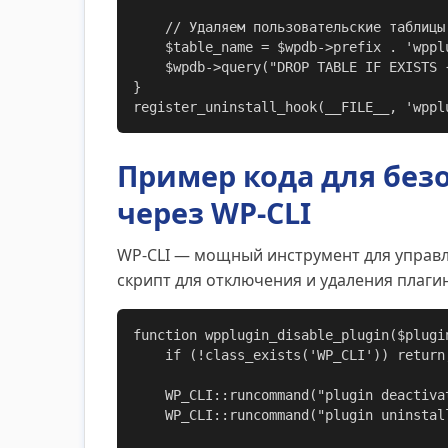
    // Удаляем пользовательские таблицы

    $table_name = $wpdb->prefix . 'wpplugin_example_table';

    $wpdb->query("DROP TABLE IF EXISTS {$table_name}");

}

register_uninstall_hook(__FILE__, 'wppl
Пример кода для без
через WP-CLI
WP-CLI — мощный инструмент для управл
скрипт для отключения и удаления плагин
function wpplugin_disable_plugin($plugin
    if (!class_exists('WP_CLI')) return;

    WP_CLI::runcommand("plugin deactivate {$plugin_slug}");

    WP_CLI::runcommand("plugin uninstall {$plugin_slug} --skip-delete");
