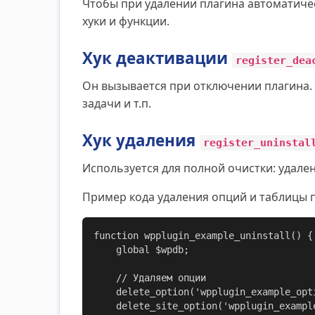
Чтобы при удалении плагина автоматиче
хуки и функции.
Хук деактивации
register_dea
Он вызывается при отключении плагина.
задачи и т.п.
Хук удаления
register_uninstal
Используется для полной очистки: удале
Пример кода удаления опций и таблицы п
function wpplugin_example_uninstall() {

    global $wpdb;

    // Удаляем опции

    delete_option('wpplugin_example_option');

    delete_site_option('wpplugin_example_option');
