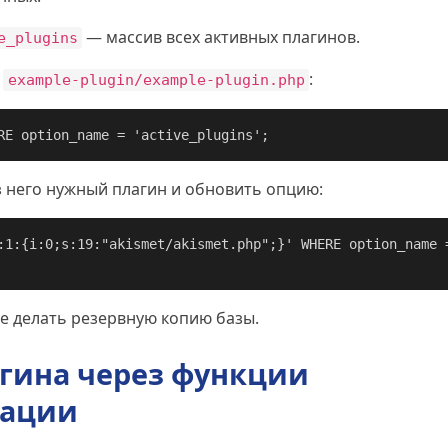
— массив всех активных плагинов.
e_plugins
а
:
example-plugin/example-plugin.php
RE option_name = 'active_plugins';
з него нужный плагин и обновить опцию:
:1:{i:0;s:19:"akismet/akismet.php";}' WHERE option_name 
ше делать резервную копию базы.
гина через функции
вации