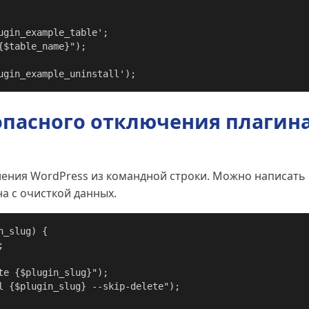
ugin_example_uninstall');
опасного отключения плагин
ения WordPress из командной строки. Можно написать
а с очисткой данных.
_slug) {
