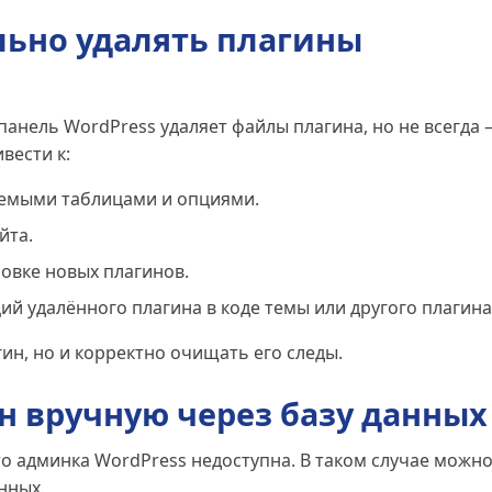
ьно удалять плагины
анель WordPress удаляет файлы плагина, но не всегда
вести к:
емыми таблицами и опциями.
йта.
овке новых плагинов.
й удалённого плагина в коде темы или другого плагина
ин, но и корректно очищать его следы.
н вручную через базу данных
то админка WordPress недоступна. В таком случае можн
нных.