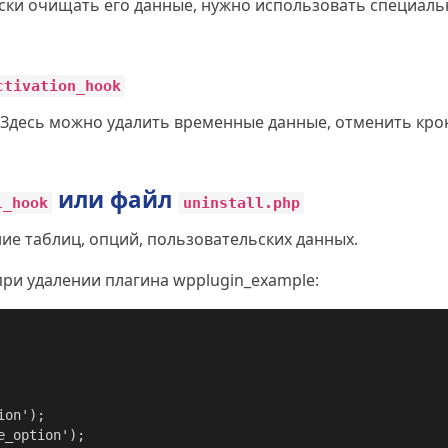
ски очищать его данные, нужно использовать специал
ctivation_hook
 Здесь можно удалить временные данные, отменить кро
или файл
l_hook
uninstall.php
ние таблиц, опций, пользовательских данных.
ри удалении плагина wpplugin_example: