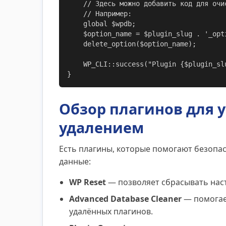
    // Здесь можно добавить код для очистки опций и таблиц

    // Например:

    global $wpdb;

    $option_name = $plugin_slug . '_options';

    delete_option($option_name);

    WP_CLI::success("Plugin {$plugin_slug} deactivated and cleaned up.");

}
Обзор плагинов для 
удалением
Есть плагины, которые помогают безопас
данные:
WP Reset
— позволяет сбрасывать наст
Advanced Database Cleaner
— помогает
удалённых плагинов.