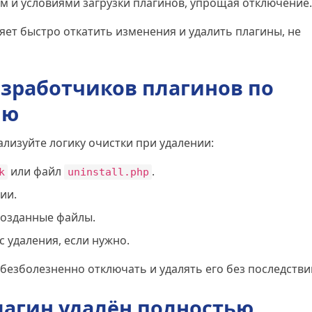
м и условиями загрузки плагинов, упрощая отключение.
ет быстро откатить изменения и удалить плагины, не
зработчиков плагинов по
ию
ализуйте логику очистки при удалении:
или файл
.
k
uninstall.php
ии.
созданные файлы.
 удаления, если нужно.
 безболезненно отключать и удалять его без последстви
лагин удалён полностью