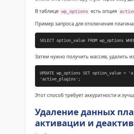
В таблице
есть опция
wp_options
activ
Пример запроса для отключения плагин
SELECT option_value FROM wp_options WHE
Затем нужно получить массив, удалить и
UPDATE wp_options SET option_value = 'a
'active_plugins';
Этот способ требует аккуратности и луч
Удаление данных пла
активации и деакти