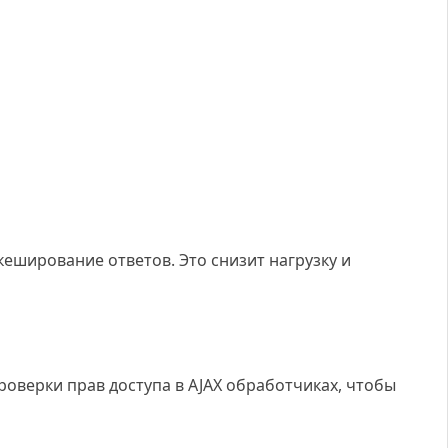
еширование ответов. Это снизит нагрузку и
оверки прав доступа в AJAX обработчиках, чтобы