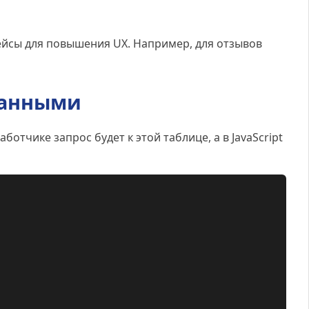
фейсы для повышения UX. Например, для отзывов
данными
отчике запрос будет к этой таблице, а в JavaScript