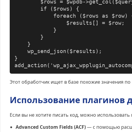
        $rows = $wpdb->get_col($query);

        if ($rows) {

            foreach ($rows as $row) {

                $results[] = $row;

            }

        }

    }

    wp_send_json($results);

}

add_action('wp_ajax_wpplugin_autocom
Этот обработчик ищет в базе похожие значения по
Использование плагинов д
Если вы не хотите писать код, можно использовать
Advanced Custom Fields (ACF)
— с помощью расши