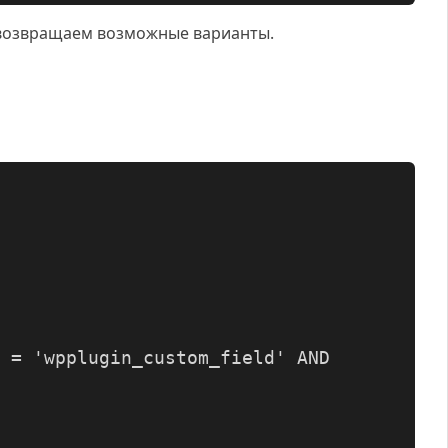
и возвращаем возможные варианты.