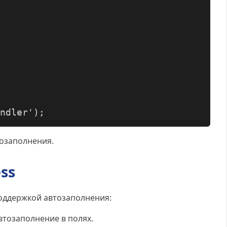
ndler');
тозаполнения.
ss
поддержкой автозаполнения:
тозаполнение в полях.