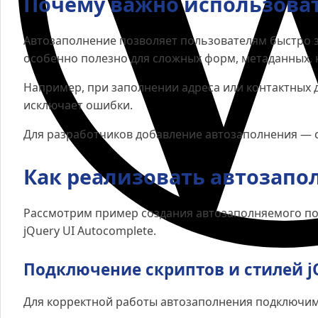
Почему важно использоват
Автозаполнение позволяет пользователям быстро з
особенно полезно для сложных форм, метаданных, 
Например, при заполнении адреса или контактных 
исключает ошибки.
Для разработчиков добавление автозаполнения — 
Как реализовать автозапо
Рассмотрим пример создания автозаполняемого поля
jQuery UI Autocomplete.
Подключение скриптов и стилей j
Для корректной работы автозаполнения подключим