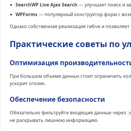
SearchWP Live Ajax Search
— улучшает поиск и а
WPForms
— популярный конструктор форм с воз
Однако собственная реализация гибче и позволяет
Практические советы по 
Оптимизация производительност
При большом объеме данных стоит ограничить колич
ускорит отклик.
Обеспечение безопасности
Обязательно фильтруйте входящие данные через
не раскрывать лишнюю информацию.