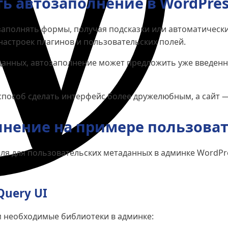
ь автозаполнение в WordPres
аполнять формы, получая подсказки или автоматически
настроек плагинов и пользовательских полей.
данных, автозаполнение может предложить уже введенн
способ сделать интерфейс более дружелюбным, а сайт 
лнение на примере пользова
 для пользовательских метаданных в админке WordPress
Query UI
 необходимые библиотеки в админке: