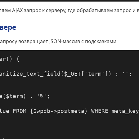
ляем AJAX запрос к серверу, где обрабатываем запрос 
рвере
апросу возвращает JSON-массив с подсказками:
r() {
