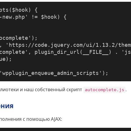
ts($hook) {

e);

'wpplugin_enqueue_admin_scripts');
блиотеки и наш собственный скрипт
.
autocomplete.js
ения
полнения с помощью AJAX: