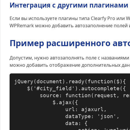
Интеграция с другими плагинами
Если вы используете плагины типа Clearfy Pro или
WPRemark можно добавить автозаполнение полей и
Пример расширенного авт
Допустим, нужно автозаполнять поле с названиями г
можно добавить отображение дополнительных данн
jQuery(document).ready(function($){

    $('#city_field').autocomplete({

        source: function(request, response) {

            $.ajax({

                url: ajaxurl,

                dataType: 'json',

                data: {
