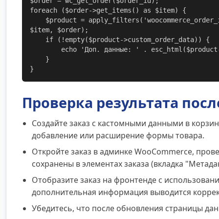
$order = wc_get_order($order_id);

foreach ($order->get_items() as $item) {

    $product = apply_filters('woocommerce_order_item_product', $item->get_product(), 
$item, $order);

    if (!empty($product->custom_order_data)) {

        echo 'Доп. данные: ' . esc_html($product->custom_order_data);

    }

}
Проверка результата посл
Создайте заказ с кастомными данными в корзи
добавление или расширение формы товара.
Откройте заказ в админке WooCommerce, прове
сохранены в элементах заказа (вкладка "Метада
Отобразите заказ на фронтенде с использован
дополнительная информация выводится коррек
Убедитесь, что после обновления страницы да