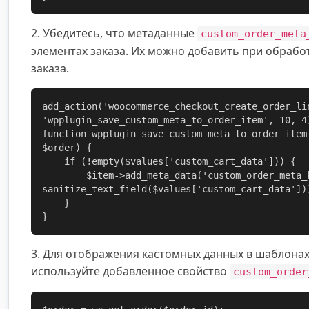
2. Убедитесь, что метаданные
custom_order_meta
элементах заказа. Их можно добавить при обраб
заказа.
add_action('woocommerce_checkout_create_order_li
'wpplugin_save_custom_meta_to_order_item', 10, 4)
function wpplugin_save_custom_meta_to_order_item
$order) {

    if (!empty($values['custom_cart_data'])) {

        $item->add_meta_data('custom_order_meta_key', 
sanitize_text_field($values['custom_cart_data']))
    }

}
3. Для отображения кастомных данных в шаблонах,
используйте добавленное свойство
custom_order