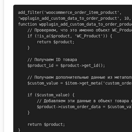
add_filter('woocommerce_order_item_product', 
'wpplugin_add_custom_data_to_order_product', 10, 
function wpplugin_add_custom_data_to_order_produc
    // Проверяем, что это именно объект WC_Product

    if (!is_a($product, 'WC_Product')) {

        return $product;

    }

    // Получаем ID товара

    $product_id = $product->get_id();

    // Получаем дополнительные данные из метаполя заказа

    $custom_value = $item->get_meta('custom_order_meta_key');

    if ($custom_value) {

        // Добавляем эти данные в объект товара как новое свойство

        $product->custom_order_data = $custom_value;

    }

    return $product;

}